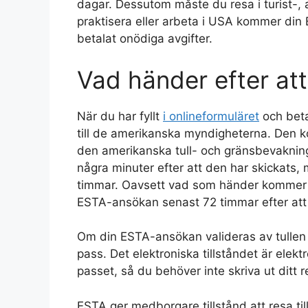
dagar. Dessutom måste du resa i turist-, af
praktisera eller arbeta i USA kommer di
betalat onödiga avgifter.
Vad händer efter at
När du har fyllt
i onlineformuläret
och beta
till de amerikanska myndigheterna. Den
den amerikanska tull- och gränsbevakni
några minuter efter att den har skickats,
timmar. Oavsett vad som händer kommer du
ESTA-ansökan senast 72 timmar efter att 
Om din ESTA-ansökan valideras av tullen 
pass. Det elektroniska tillståndet är elektr
passet, så du behöver inte skriva ut ditt
ESTA ger medborgare tillstånd att resa till