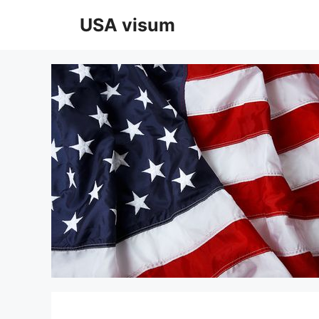
Hoppa
USA visum
till
innehåll