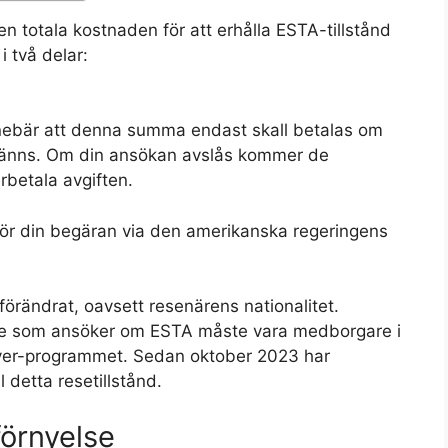
n totala kostnaden för att erhålla ESTA-tillstånd
i två delar:
 innebär att denna summa endast skall betalas om
känns. Om din ansökan avslås kommer de
betala avgiften.
gör din begäran via den amerikanska regeringens
örändrat, oavsett resenärens nationalitet.
are som ansöker om ESTA måste vara medborgare i
iver-programmet. Sedan oktober 2023 har
l detta resetillstånd.
örnyelse