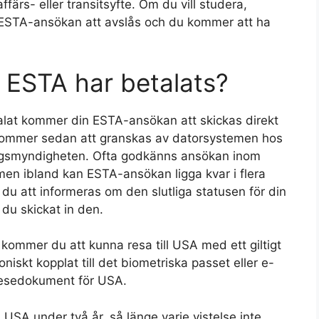
färs- eller transitsyfte. Om du vill studera,
n ESTA-ansökan att avslås och du kommer att ha
t ESTA har betalats?
lat kommer din ESTA-ansökan att skickas direkt
 kommer sedan att granskas av datorsystemen hos
ngsmyndigheten. Ofta godkänns ansökan inom
 men ibland
kan ESTA-ansökan
ligga
kvar
i flera
 att informeras om den slutliga statusen för din
du skickat in den.
kommer du att kunna resa till USA med ett giltigt
oniskt kopplat till det biometriska passet eller e-
 resedokument för USA.
 USA under två år, så länge varje vistelse inte