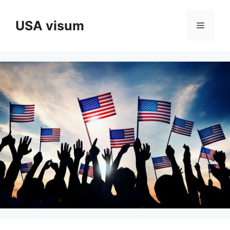
Hoppa
till
USA visum
Meny
innehåll