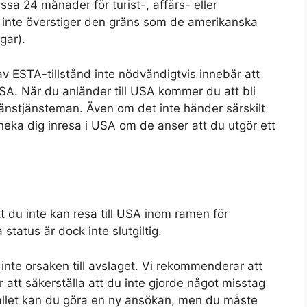
ssa 24 månader för turist-, affärs- eller
d inte överstiger den gräns som de amerikanska
gar).
 av ESTA-tillstånd inte nödvändigtvis innebär att
SA. När du anländer till USA kommer du att bli
gränstjänsteman. Även om det inte händer särskilt
eka dig inresa i USA om de anser att du utgör ett
t du inte kan resa till USA inom ramen för
tatus är dock inte slutgiltig.
nte orsaken till avslaget. Vi rekommenderar att
r att säkerställa att du inte gjorde något misstag
fallet kan du göra en ny ansökan, men du måste