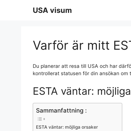
Hoppa
USA visum
till
innehåll
Varför är mitt E
Du planerar att resa till USA och har därför
kontrollerat statusen för din ansökan om ti
ESTA väntar: möjliga
Sammanfattning :
ESTA väntar: möjliga orsaker